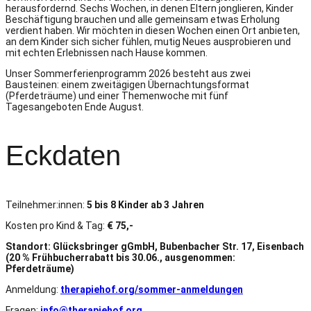
herausfordernd. Sechs Wochen, in denen Eltern jonglieren, Kinder
Beschäftigung brauchen und alle gemeinsam etwas Erholung
verdient haben. Wir möchten in diesen Wochen einen Ort anbieten,
an dem Kinder sich sicher fühlen, mutig Neues ausprobieren und
mit echten Erlebnissen nach Hause kommen.
Unser Sommerferienprogramm 2026 besteht aus zwei
Bausteinen: einem zweitägigen Übernachtungsformat
(Pferdeträume) und einer Themenwoche mit fünf
Tagesangeboten Ende August.
Eckdaten
Teilnehmer:innen:
5 bis 8 Kinder ab 3 Jahren
Kosten pro Kind & Tag:
€ 75,-
Standort: Glücksbringer gGmbH, Bubenbacher Str. 17, Eisenbach
(20 % Frühbucherrabatt bis 30.06., ausgenommen:
Pferdeträume)
Anmeldung:
therapiehof.org/sommer-anmeldungen
Fragen:
info@therapiehof.org